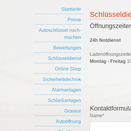
Startseite
Schlüsseldi
Preise
Öffnungszeite
Auto­schlüssel nach­
machen
24h Notdienst
Bewertungen
Ladenöffnungszeite
Schlüsseldienst
Montag - Freitag
10
Online Shop
Sicherheitstechnik
Alarmanlagen
Schließanlagen
Kontaktformul
Graveur
Name*
Autoöffnung